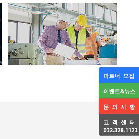
파트너 모집
이벤트&뉴스
문 의 사 항
고 객 센 터
032.328.1123