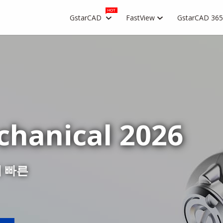
GstarCAD
FastView
GstarCAD 365
hanical 2026
더 빠른