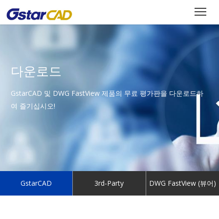
다운로드
GstarCAD 및 DWG FastView 제품의 무료 평가판을 다운로드하
여 즐기십시오!
GstarCAD
3rd-Party
DWG FastView (뷰어)