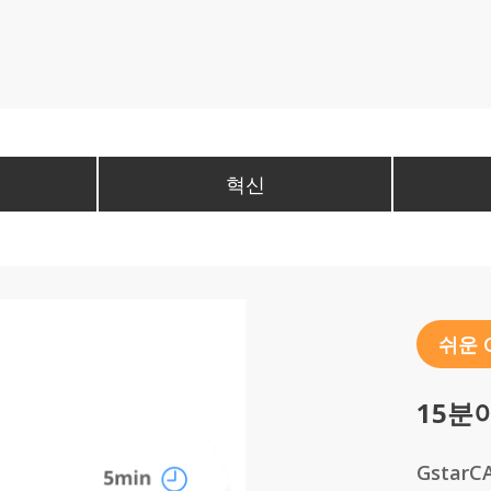
혁신
쉬운 G
15분
Gstar